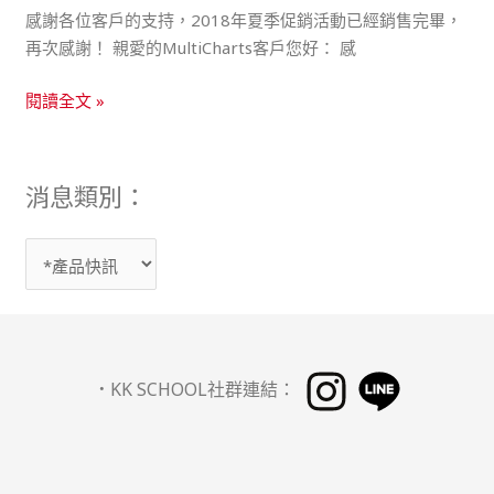
感謝各位客戶的支持，2018年夏季促銷活動已經銷售完畢，
再次感謝！ 親愛的MultiCharts客戶您好： 感
閱讀全文 »
消息類別：
分
類
．
KK SCHOOL社群連結：