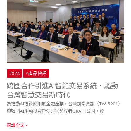
略
合
生
作
成
引
器
進
即
AI
將
智
登
能
場
交
易
系
2024
*產品快訊
統．
驅
跨國合作引進AI智能交易系統．驅動
動
台灣智慧交易新時代
台
灣
為推動AI技術應用於金融產業，台灣凱衛資訊（TW-5201）
智
與韓國AI驅動投資解決方案領先者QRAFT公司，於
慧
閱讀全文 »
交