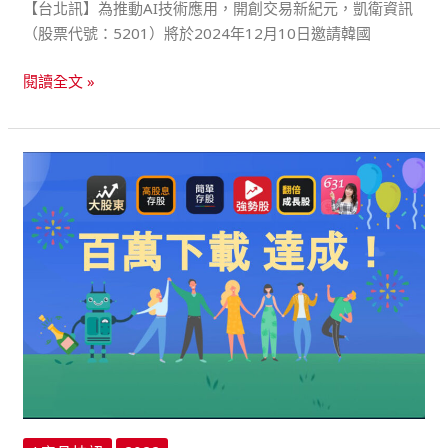
【台北訊】為推動AI技術應用，開創交易新紀元，凱衛資訊
明
（股票代號：5201）將於2024年12月10日邀請韓國
會
閱讀全文 »
慶
賀
nStock
APP
達
成
百
萬
下
載