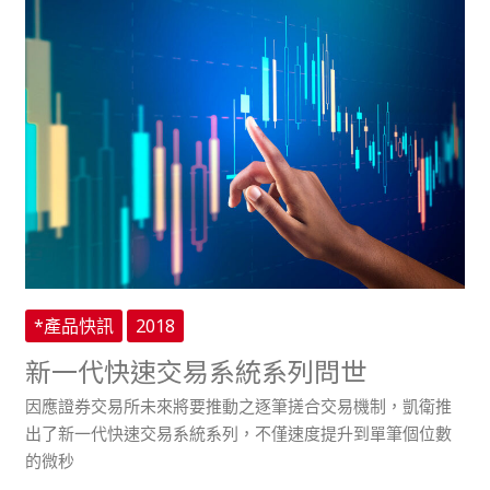
新
一
代
快
速
交
易
系
統
系
列
問
*產品快訊
2018
世
新一代快速交易系統系列問世
因應證券交易所未來將要推動之逐筆搓合交易機制，凱衛推
出了新一代快速交易系統系列，不僅速度提升到單筆個位數
的微秒