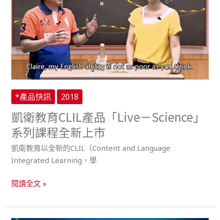
CLIL
產
品
「Live
－
Science」
系
列
*產品快訊
2018
課
凱衛教育CLIL產品「Live－Science」
程
全
系列課程全新上市
新
凱衛教育以全新的CLIL（Content and Language
上
Integrated Learning，學
市
閱讀全文 »