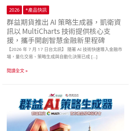
凱
2026
*產品快訊
衛
資
群益期貨推出 AI 策略生成器，凱衛資
訊
訊以 MultiCharts 技術提供核心支
以
援，攜手開創智慧金融新里程碑
MultiCharts
技
【2026 年 7 月 17 日台北訊】 隨著 AI 技術快速導入金融市
術
場，量化交易、策略生成與自動化決策已成 […]
提
供
閱讀全文 »
核
心
支
凱
援，
衛
攜
資
手
訊
開
攜
創
手