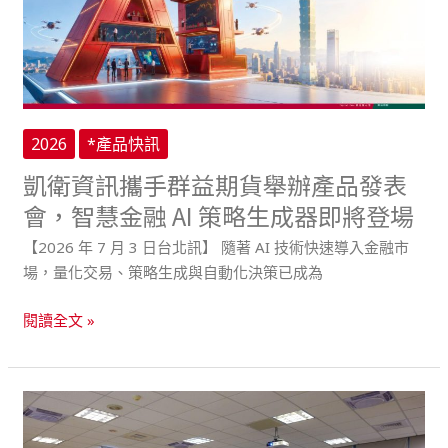
智
群
慧
益
金
期
融
貨
新
舉
里
2026
*產品快訊
辦
程
產
凱衛資訊攜手群益期貨舉辦產品發表
碑
品
會，智慧金融 AI 策略生成器即將登場
發
【2026 年 7 月 3 日台北訊】 隨著 AI 技術快速導入金融市
表
場，量化交易、策略生成與自動化決策已成為
會，
智
閱讀全文 »
慧
金
融
AI
跨
策
國