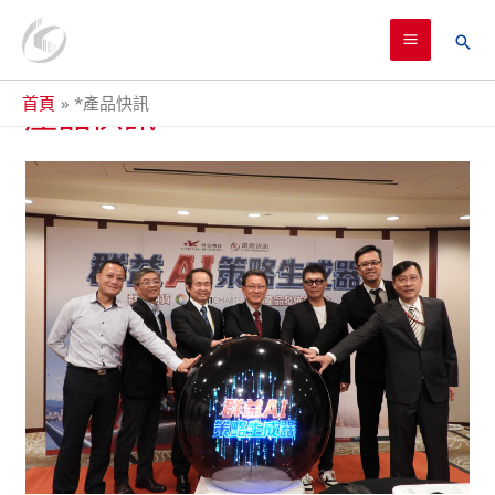
跳
MAIN
至
搜
MENU
主
尋
要
*產品快訊
首頁
*產品快訊
內
容
群
益
期
貨
推
出
AI
策
略
生
成
器，