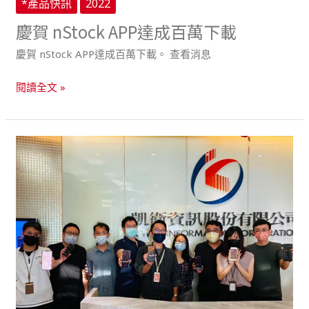
*產品快訊
2022
慶賀 nStock APP達成百萬下載
慶賀 nStock APP達成百萬下載。 查看消息
閱讀全文 »
好
用
選
股
APP
一
鍵
掌
握
台