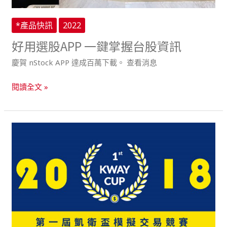
股
資
*產品快訊
2022
訊
好用選股APP 一鍵掌握台股資訊
慶賀 nStock APP 達成百萬下載。 查看消息
閱讀全文 »
2018
年
第
一
屆
凱
衛
盃