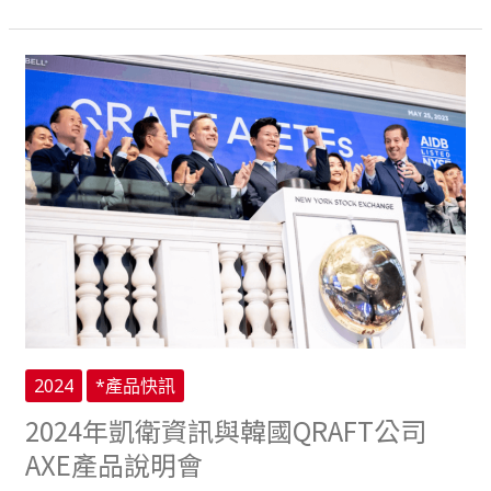
易
新
時
2024
代
年
凱
衛
資
訊
與
韓
國
QRAFT
公
司
2024
*產品快訊
AXE
2024年凱衛資訊與韓國QRAFT公司
產
品
AXE產品說明會
說