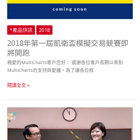
模
擬
交
易
*產品快訊
2018
競
2018年第一屆凱衛盃模擬交易競賽即
賽
即
將開跑
將
親愛的MultiCharts客戶您好： 感謝各位客戶長期以來對
開
MultiCharts的支持與愛護，為了讓各位程
跑
閱讀全文 »
凱
衛
教
育