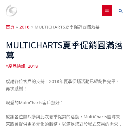
跳
MAIN
至
搜
MENU
主
尋
要
首頁
2018
MULTICHARTS夏季促銷圓滿落幕
內
Post
容
MULTICHARTS夏季促銷圓滿落
navigation
幕
*產品快訊
,
2018
感謝各位客戶的支持，2018年夏季促銷活動已經銷售完畢，
再次感謝！
親愛的MultiCharts客戶您好：
感謝各位熱烈參與此次夏季促銷的活動，MultiCharts團隊未
來將會提供更多元化的服務，以滿足您對於程式交易的需求；