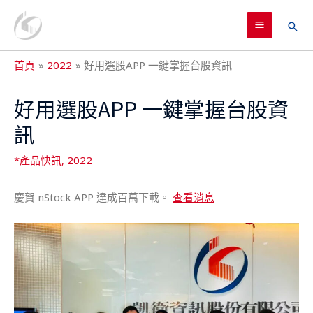
跳
MAIN
至
搜
MENU
主
尋
要
首頁
2022
好用選股APP 一鍵掌握台股資訊
內
Post
容
好用選股APP 一鍵掌握台股資
navigation
訊
*產品快訊
,
2022
慶賀 nStock APP 達成百萬下載。
查看消息