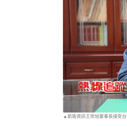
▲凱衛資訊王崇旭董事長接受台視