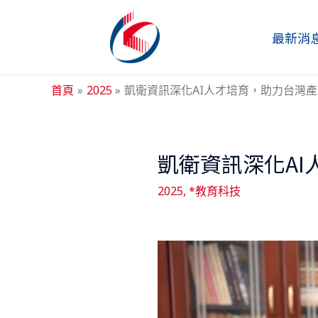
跳
至
最新消
主
要
內
首頁
2025
凱衛資訊深化AI人才培育，助力台灣
容
凱衛資訊深化A
Post
navigation
2025
,
*教育科技