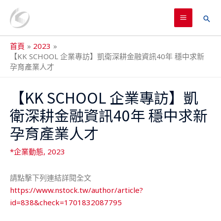
跳
MAIN
至
搜
MENU
主
尋
要
首頁
2023
內
【KK SCHOOL 企業專訪】凱衛深耕金融資訊40年 穩中求新
孕育產業人才
容
Post
【KK SCHOOL 企業專訪】凱
navigation
衛深耕金融資訊40年 穩中求新
孕育產業人才
*企業動態
,
2023
請點擊下列連結詳閱全文
https://www.nstock.tw/author/article?
id=838&check=1701832087795