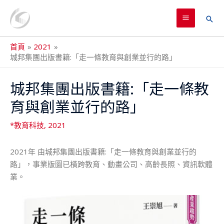
跳
MAIN
至
搜
MENU
主
尋
要
首頁
2021
內
城邦集團出版書籍:「走一條教育與創業並行的路」
容
Post
城邦集團出版書籍:「走一條教
navigation
育與創業並行的路」
*教育科技
,
2021
2021年 由城邦集團出版書籍:「走一條教育與創業並行的
路」，事業版圖已橫跨教育、動畫公司、高齡長照、資訊軟體
業。